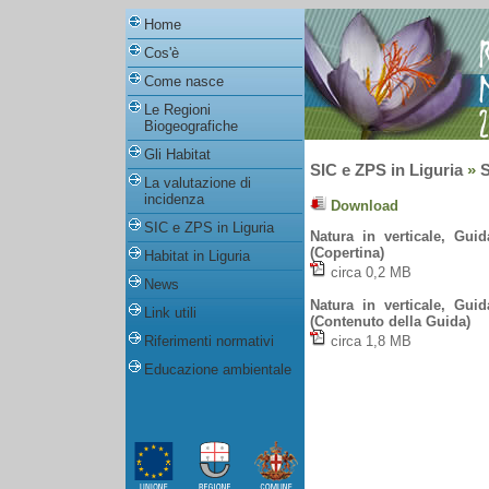
Home
Cos'è
Come nasce
Le Regioni
Biogeografiche
Gli Habitat
SIC e ZPS in Liguria
»
La valutazione di
incidenza
Download
SIC e ZPS in Liguria
Natura in verticale, Gui
(Copertina)
Habitat in Liguria
circa 0,2 MB
News
Natura in verticale, Gui
Link utili
(Contenuto della Guida)
Riferimenti normativi
circa 1,8 MB
Educazione ambientale